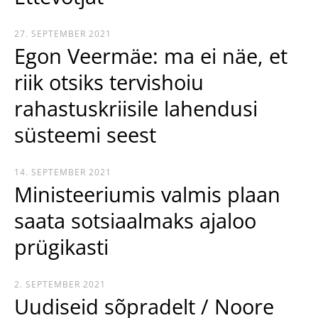
27. SEPTEMBER 2021
Egon Veermäe: ma ei näe, et
riik otsiks tervishoiu
rahastuskriisile lahendusi
süsteemi seest
14. SEPTEMBER 2021
Ministeeriumis valmis plaan
saata sotsiaalmaks ajaloo
prügikasti
2. SEPTEMBER 2021
Uudiseid sõpradelt / Noore