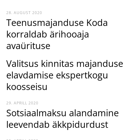
28. AUGUST 2020
Teenusmajanduse Koda
korraldab ärihooaja
avaürituse
Valitsus kinnitas majanduse
elavdamise ekspertkogu
koosseisu
29. APRILL 2020
Sotsiaalmaksu alandamine
leevendab äkkpidurdust