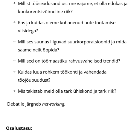
Millist tööseadusandlust me vajame, et olla edukas ja
konkurentsivõimeline riik?
Kas ja kuidas oleme kohanenud uute töötamise
viisidega?
Millises suunas liiguvad suurkorporatsioonid ja mida
saame neilt õppida?
Millised on töömaastiku rahvusvahelised trendid?
Kuidas luua rohkem töökohti ja vähendada
tööjõupuudust?
Mis takistab meid olla tark ühiskond ja tark riik?
Debatile järgneb
networking.
Osalustasu: