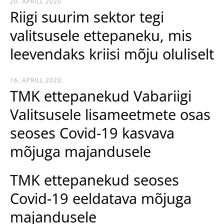
20. APRILL 2020
Riigi suurim sektor tegi
valitsusele ettepaneku, mis
leevendaks kriisi mõju oluliselt
16. APRILL 2020
TMK ettepanekud Vabariigi
Valitsusele lisameetmete osas
seoses Covid-19 kasvava
mõjuga majandusele
TMK ettepanekud seoses
Covid-19 eeldatava mõjuga
majandusele