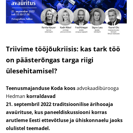
Triivime tööjõukriisis: kas tark töö
on päästerõngas targa riigi
ülesehitamisel?
Teenusmajanduse Koda koos
advokaadibürooga
Hedman
korraldavad
21. septembril 2022 traditsioonilise ärihooaja
avaürituse, kus paneeldiskussiooni korras
arutleme Eesti ettevõtluse ja ühiskonnaelu jaoks
olulistel teemadel.