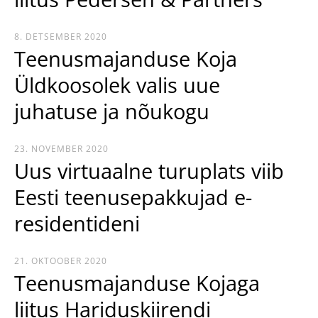
8. DETSEMBER 2020
Teenusmajanduse Koja
Üldkoosolek valis uue
juhatuse ja nõukogu
23. NOVEMBER 2020
Uus virtuaalne turuplats viib
Eesti teenusepakkujad e-
residentideni
21. OKTOOBER 2020
Teenusmajanduse Kojaga
liitus Hariduskiirendi