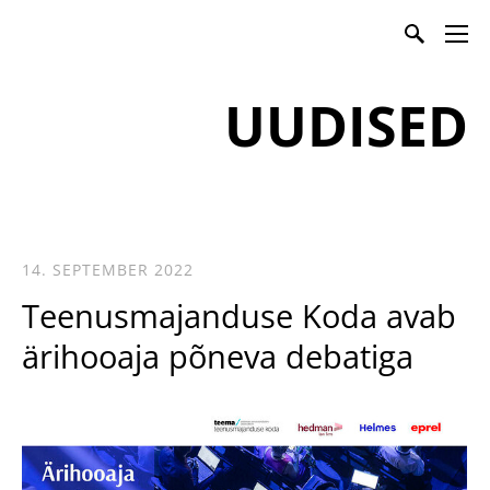
Teenusmajanduse Koda
UUDISED
14. SEPTEMBER 2022
Teenusmajanduse Koda avab
ärihooaja põneva debatiga