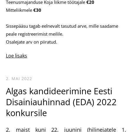
Teenusmajanduse Koja liikme töötajale
€20
Mitteliikmele
€30
Sissepääsu tagab eelnevalt tasutud arve, mille saadame
peale registreerimist meilile.
Osalejate arv on piiratud.
Loe lisaks
2. MAI 2022
Algas kandideerimine Eesti
Disainiauhinnad (EDA) 2022
konkursile
2. maist kuni 22. juunini (hilinejatele 1.