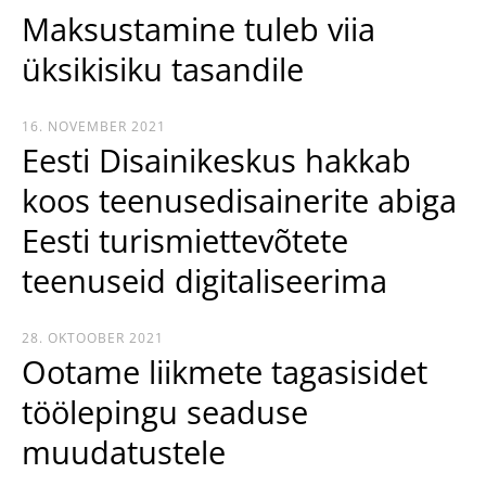
Maksustamine tuleb viia
üksikisiku tasandile
16. NOVEMBER 2021
Eesti Disainikeskus hakkab
koos teenusedisainerite abiga
Eesti turismiettevõtete
teenuseid digitaliseerima
28. OKTOOBER 2021
Ootame liikmete tagasisidet
töölepingu seaduse
muudatustele