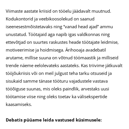
Viimaste aastate kriisid on tööelu jäädavalt muutnud.
Kodukontorid ja veebikoosolekud on saanud
iseenesestmõistetavaks ning “vanad head ajad” ammu
unustatud. Töötajaid aga napib igas valdkonnas ning
ettevõtjad on suurtes raskustes heade töötajate leidmise,
motiveerimise ja hoidmisega. Ärihooaja avadebatil
arutame, millise suuna on võtnud töömaastik ja milliseid
trende näeme eelolevateks aastateks. Kas triivime jätkuvalt
tööjõukriisis või on meil julgust teha tarku otsuseid ja
sisukaid samme tänase tööturu vajadustele vastava
tööõiguse suunas, mis oleks paindlik, arvestaks uusi
töötamise viise ning oleks toetav ka välisekspertide
kaasamiseks.
Debatis püüame leida vastused küsimusele: