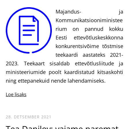
Majandus- ja
Kommunikatsiooniministee
rium on pannud kokku
Eesti ettevõtluskeskkonna
konkurentsivõime tõstmise
teekaardi aastateks 2021-
2023. Teekaart sisaldab ettevõtlusliitude ja
ministeeriumide poolt kaardistatud kitsaskohti
ning ettepanekuid nende lahendamiseks.
Loe lisaks
28. DETSEMBER 2021
Tea Danilov: vajame paremat