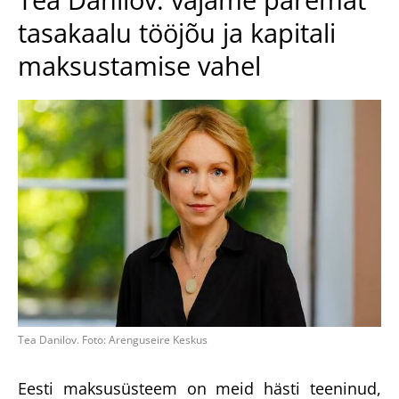
tasakaalu tööjõu ja kapitali
maksustamise vahel
Tea Danilov. Foto: Arenguseire Keskus
Eesti maksusüsteem on meid hästi teeninud,