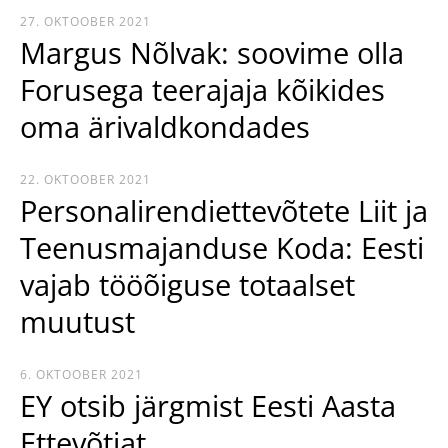
27. OKTOOBER 2021
Margus Nõlvak: soovime olla
Forusega teerajaja kõikides
oma ärivaldkondades
22. OKTOOBER 2021
Personalirendiettevõtete Liit ja
Teenusmajanduse Koda: Eesti
vajab tööõiguse totaalset
muutust
6. OKTOOBER 2021
EY otsib järgmist Eesti Aasta
Ettevõtjat