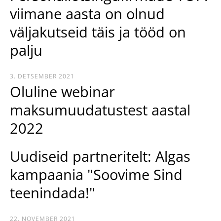
viimane aasta on olnud
väljakutseid täis ja tööd on
palju
3. DETSEMBER 2021
Oluline webinar
maksumuudatustest aastal
2022
Uudiseid partneritelt: Algas
kampaania "Soovime Sind
teenindada!"
22. NOVEMBER 2021