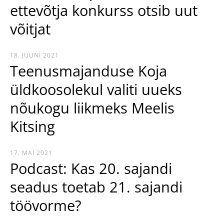
ettevõtja konkurss otsib uut
võitjat
18. JUUNI 2021
Teenusmajanduse Koja
üldkoosolekul valiti uueks
nõukogu liikmeks Meelis
Kitsing
17. MAI 2021
Podcast: Kas 20. sajandi
seadus toetab 21. sajandi
töövorme?