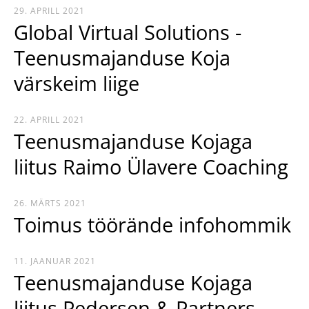
29. APRILL 2021
Global Virtual Solutions -
Teenusmajanduse Koja
värskeim liige
22. APRILL 2021
Teenusmajanduse Kojaga
liitus Raimo Ülavere Coaching
26. MÄRTS 2021
Toimus töörände infohommik
11. JAANUAR 2021
Teenusmajanduse Kojaga
liitus Pedersen & Partners