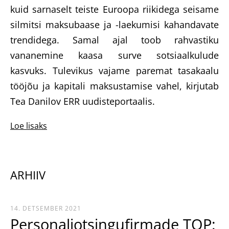
kuid sarnaselt teiste Euroopa riikidega seisame
silmitsi maksubaase ja -laekumisi kahandavate
trendidega. Samal ajal toob rahvastiku
vananemine kaasa surve sotsiaalkulude
kasvuks. Tulevikus vajame paremat tasakaalu
tööjõu ja kapitali maksustamise vahel, kirjutab
Tea Danilov ERR uudisteportaalis.
Loe lisaks
ARHIIV
14. DETSEMBER 2021
Personaliotsingufirmade TOP: