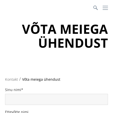
Teenusmajanduse Koda
VÕTA MEIEGA
ÜHENDUST
/
Kontakt
Võta meiega ühendust
Sinu nimi
Ettevõtte nimi