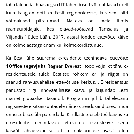
taha laieneda. Kaasaegsed IT-lahendused võimaldavad meil
luua kaugtöökohti ka Eesti regioonidesse, kus seni olid
võimalused piiratumad. Näiteks on meie tiimis
raamatupidajaid, kes elavad-töötavad Tamsalus ja
Viljandis,” ütleb Lään. 2017. aastal loodud ettevõtte käive
on kolme aastaga enam kui kolmekordistunud.
Ka Eesti ühe suurema e-residente teenindava ettevõtte
1Office tegevjuht Ragnar Everest
toob välja, et tänu e-
residentsusele tuleb Eestisse rohkem äri ja riigist on
saanud rahvusvahelise ettevõtluse keskus. ,,E-residentsus
panustab riigi innovaatilisuse kasvu ja kujundab Eesti
mainet globaalsel tasandil. Programm juhib tähelepanu
riigisisestele kitsaskohtadele näiteks seadusandluses, mida
õnnestub seeläbi parendada. Kindlasti tõuseb töö käigus ka
e-residente teenindavate ettevõtete oskusteave, seda
kasvõi rahvusvahelise äri ja maksunduse osas,” ütleb