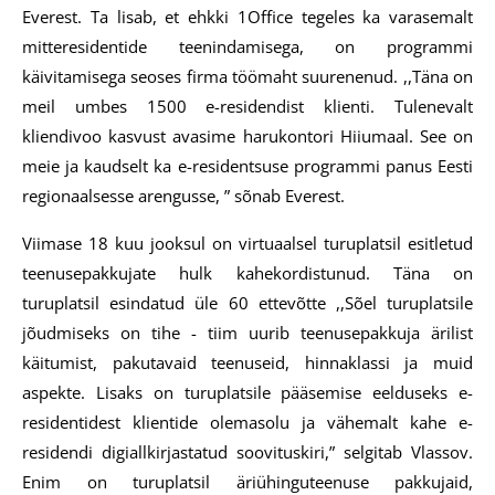
Everest. Ta lisab, et ehkki 1Office tegeles ka varasemalt
mitteresidentide teenindamisega, on programmi
käivitamisega seoses firma töömaht suurenenud. ,,Täna on
meil umbes 1500 e-residendist klienti. Tulenevalt
kliendivoo kasvust avasime harukontori Hiiumaal. See on
meie ja kaudselt ka e-residentsuse programmi panus Eesti
regionaalsesse arengusse, ” sõnab Everest.
Viimase 18 kuu jooksul on virtuaalsel turuplatsil esitletud
teenusepakkujate hulk kahekordistunud. Täna on
turuplatsil esindatud üle 60 ettevõtte ,,Sõel turuplatsile
jõudmiseks on tihe - tiim uurib teenusepakkuja ärilist
käitumist, pakutavaid teenuseid, hinnaklassi ja muid
aspekte. Lisaks on turuplatsile pääsemise eelduseks e-
residentidest klientide olemasolu ja vähemalt kahe e-
residendi digiallkirjastatud soovituskiri,” selgitab Vlassov.
Enim on turuplatsil äriühinguteenuse pakkujaid,