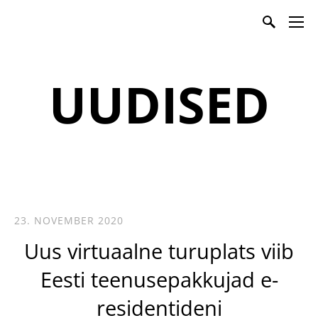
Teenusmajanduse Koda
UUDISED
23. NOVEMBER 2020
Uus virtuaalne turuplats viib
Eesti teenusepakkujad e-
residentideni