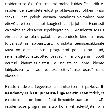
residentsuse ökosüsteemis võtmeks, kuidas Eesti riik e-
residentide ettevõtete edust ja aktiivsusest rohkem kasu
saaks. ,,Eesti pakub ainsana maailmas võimalust oma
ettevõtet e-teenuste abil kaugteel luua ja juhtida. Enamasti
vajatakse selleks teenusepakkujate abi. E-residentsuse uus
virtuaalne turuplats pakub e-residentidele kindlustunnet,
turvalisust ja läbipaistvust. Turuplatsi teenusepakkujate
taust on e-residentsuse programmi poolt kontrollitud,
sellel esitletud ettevõtted peavad kinni programmi poolt
nõutud käitumisjuhistest ja nõustavad oma kliente
läbipaistva ja seaduskuuleka ettevõtluse osas,” ütles
Vlassov.
E-residentidele äritegevuse haldamise teenust pakkuva
E-
Residency Hub OÜ juhatuse liige Martin Lään
tõdeb, et
e-residentsus on loonud Eesti firmadele uue turuniši. ,,E-
residentsuse programm aitab kohalikel ettevõtjatel piiri