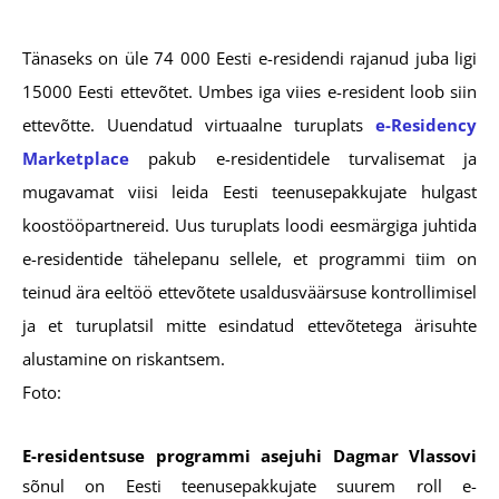
Tänaseks on üle 74 000 Eesti e-residendi rajanud juba ligi
15000 Eesti ettevõtet. Umbes iga viies e-resident loob siin
ettevõtte. Uuendatud virtuaalne turuplats
e-Residency
Marketplace
pakub e-residentidele turvalisemat ja
mugavamat viisi leida Eesti teenusepakkujate hulgast
koostööpartnereid.
Uus turuplats loodi eesmärgiga juhtida
e-residentide tähelepanu sellele, et programmi tiim on
teinud ära eeltöö ettevõtete usaldusväärsuse kontrollimisel
ja et turuplatsil mitte esindatud ettevõtetega ärisuhte
alustamine on riskantsem.
Foto:
E-residentsuse programmi asejuhi Dagmar Vlassovi
sõnul on Eesti teenusepakkujate suurem roll e-