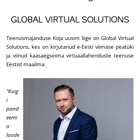
Teenusmajanduse Koja uusim liige on Global Virtual
Solutions, kes on kirjutanud e-Eesti viimase peatüki
ja viinud kaasaegseima virtuaallahenduste teenuse
Eestist maailma.
“Kuig
i
pand
eemi
a
loode