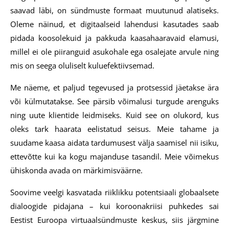
saavad läbi, on sündmuste formaat muutunud alatiseks.
Oleme näinud, et digitaalseid lahendusi kasutades saab
pidada koosolekuid ja pakkuda kaasahaaravaid elamusi,
millel ei ole piiranguid asukohale ega osalejate arvule ning
mis on seega oluliselt kuluefektiivsemad.
Me näeme, et paljud tegevused ja protsessid jäetakse ära
või külmutatakse. See pärsib võimalusi turgude arenguks
ning uute klientide leidmiseks. Kuid see on olukord, kus
oleks tark haarata eelistatud seisus. Meie tahame ja
suudame kaasa aidata tardumusest välja saamisel nii isiku,
ettevõtte kui ka kogu majanduse tasandil. Meie võimekus
ühiskonda avada on märkimisväärne.
Soovime veelgi kasvatada riiklikku potentsiaali globaalsete
dialoogide pidajana – kui koroonakriisi puhkedes sai
Eestist Euroopa virtuaalsündmuste keskus, siis järgmine