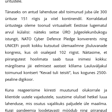
üritustele.
Tänaseks on antud lahenduse abil toimunud juba üle 300
ürituse 151 riigis ja viiel kontinendil. Korraldatud
üritustega oleme toonud virtuaalselt Eestisse lugematul
arvul külalisi: näiteks seitse ÜRO Julgeolekunõukogu
istungit, NATO Cyber Defence Pledge konverents ning
UNICEFi poolt kokku kutsutud ülemaailmne jõuluvanade
kongress, kus oli osalejaid 102 riigist. Näitasime, et
piirangutest hoolimata saab tuua inimesi kokku:
märgilisena jäi eelmisest aastast kõlama Lauluväljakul
toimunud kontsert “Kevad tuli teisiti”, kus kogunes 2500-
pealine digikoor.
Kuna reageerisime kiiresti muutunud olukorrale ja
klientide uutele vajadustele, suutsime olulisel hetkel luua
lahenduse, mis osutus vajalikuks paljudele üle maailma.
Kuigi pandeemia loodetavasti möödub ning piirangud