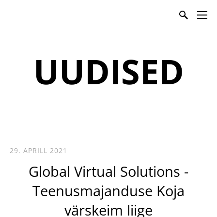
Teenusmajanduse Koda
UUDISED
29. APRILL 2021
Global Virtual Solutions -
Teenusmajanduse Koja
värskeim liige