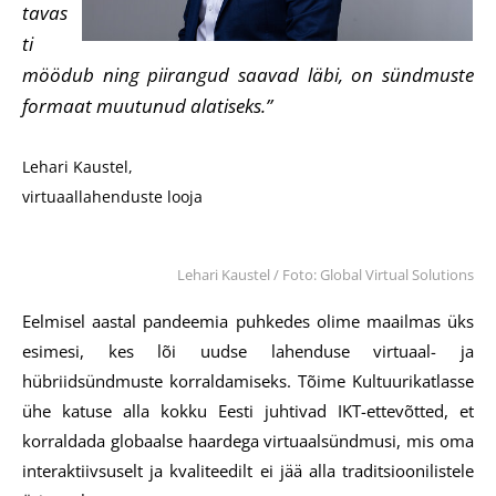
tavas
ti
möödub ning piirangud saavad läbi, on sündmuste
formaat muutunud alatiseks.”
Lehari Kaustel,
virtuaallahenduste looja
Lehari Kaustel / Foto: Global Virtual Solutions
Eelmisel aastal pandeemia puhkedes olime maailmas üks
esimesi, kes lõi uudse lahenduse virtuaal- ja
hübriidsündmuste korraldamiseks. Tõime Kultuurikatlasse
ühe katuse alla kokku Eesti juhtivad IKT-ettevõtted, et
korraldada globaalse haardega virtuaalsündmusi, mis oma
interaktiivsuselt ja kvaliteedilt ei jää alla traditsioonilistele