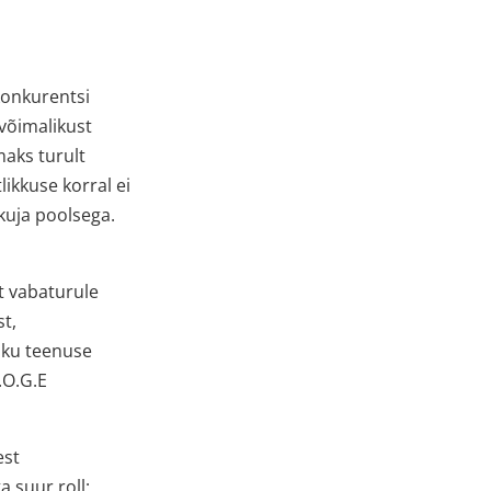
 konkurentsi
võimalikust
maks turult
likkuse korral ei
kuja poolsega.
st vabaturule
t,
liku teenuse
.O.G.E
est
 suur roll: