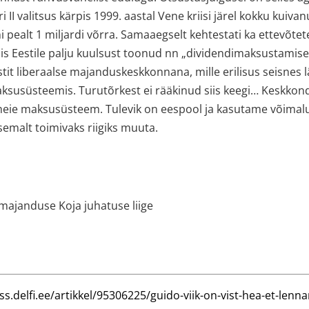
i II valitsus kärpis 1999. aastal Vene kriisi järel kokku kuivan
ni pealt 1 miljardi võrra. Samaaegselt kehtestati ka ettevõte
is Eestile palju kuulsust toonud nn „dividendimaksustamis
stit liberaalse majanduskeskkonnana, mille erilisus seisnes l
aksusüsteemis. Turutõrkest ei rääkinud siis keegi… Keskk
eie maksusüsteem. Tulevik on eespool ja kasutame võimalus
semalt toimivaks riigiks muuta.
majanduse Koja juhatuse liige
ss.delfi.ee/artikkel/95306225/guido-viik-on-vist-hea-et-lenna