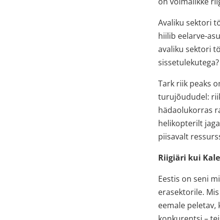
on võimalikke ri
Avaliku sektori 
hiilib eelarve-a
avaliku sektori t
sissetulekutega?
Tark riik peaks 
turujõududel: ri
hädaolukorras r
helikopterilt jag
piisavalt ressurs
Riigiäri kui Ka
Eestis on seni mi
erasektorile. Mis
eemale peletav, 
konkurentsi – te