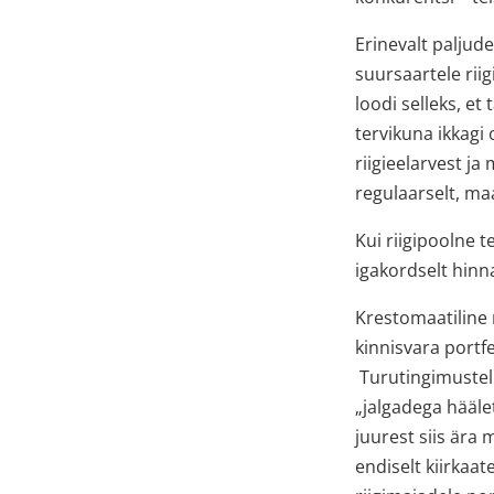
Erinevalt paljude
suursaartele rii
loodi selleks, e
tervikuna ikkagi
riigieelarvest ja
regulaarselt, maa
Kui riigipoolne 
igakordselt hin
Krestomaatiline 
kinnisvara portfe
Turutingimustel 
„jalgadega hääle
juurest siis ära
endiselt kiirkaa