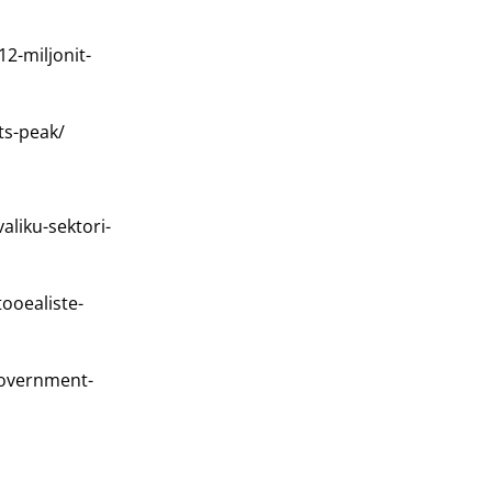
2-miljonit-
ts-peak/
valiku-sektori-
ooealiste-
government-