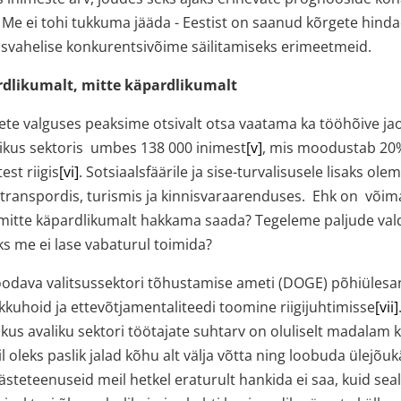
. Me ei tohi tukkuma jääda - Eestist on saanud kõrgete hinda
svahelise konkurentsivõime säilitamiseks erimeetmeid.
rdlikumalt, mitte käpardlikumalt
bete valguses peaksime otsivalt otsa vaatama ka tööhõive ja
likus sektoris umbes 138 000 inimest
[v]
, mis moodustab 20
est riigis
[vi]
. Sotsiaalsfäärile ja sise-turvalisusele lisaks ole
 transpordis, turismis ja kinnisvaraarenduses. Ehk on võima
 mitte käpardlikumalt hakkama saada? Tegeleme paljude va
ks me ei lase vabaturul toimida?
oodava valitsussektori tõhustamise ameti (DOGE) põhiüles
kuhoid ja ettevõtjamentaliteedi toomine riigijuhtimisse
[vii]
, kus avaliku sektori töötajate suhtarv on oluliselt madalam k
l oleks paslik jalad kõhu alt välja võtta ning loobuda ülejõuk
äästeteenuseid meil hetkel eraturult hankida ei saa, kuid sea