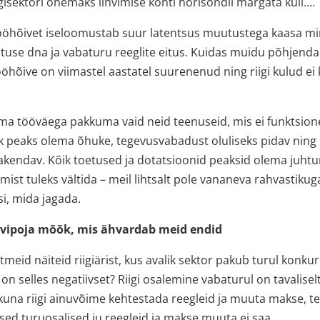
igisektori õhemaks lihvimise kohti horisondil märgata küll….
tööhõivet iseloomustab suur latentsus muutustega kaasa mi
sutuse dna ja vabaturu reeglite eitus. Kuidas muidu põhjenda
ööhõive on viimastel aastatel suurenenud ning riigi kulud ei 
oma tööväega pakkuma vaid neid teenuseid, mis ei funktsion
ik peaks olema õhuke, tegevusvabadust oluliseks pidav ning 
akendav. Kõik toetused ja dotatsioonid peaksid olema juht
amist tuleks vältida – meil lihtsalt pole vananeva rahvastik
si, mida jagada.
levipoja mõõk, mis ähvardab meid endid
tmeid näiteid riigiärist, kus avalik sektor pakub turul konkur
 on selles negatiivset? Riigi osalemine vabaturul on tavaliselt
kuna riigi ainuvõime kehtestada reegleid ja muuta makse, t
ised turuosalised ju reegleid ja makse muuta ei saa.