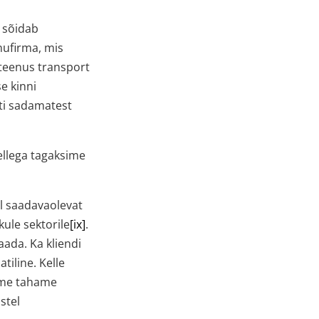
, sõidab
nufirma, mis
 teenus transport
e kinni
sti sadamatest
ellega tagaksime
ul saadavaolevat
kule sektorile
[ix]
.
ada. Ka kliendi
iline. Kelle
i me tahame
stel