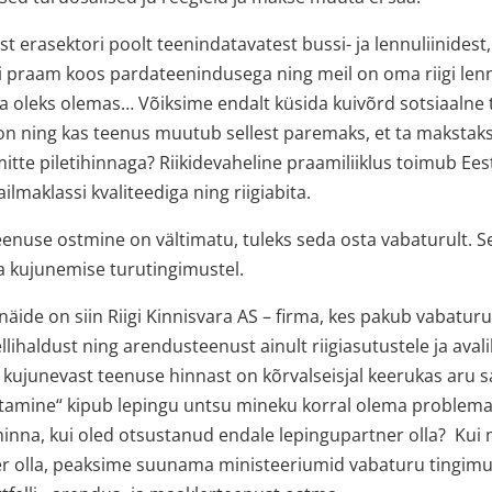
st erasektori poolt teenindatavatest bussi- ja lennuliinidest
gi praam koos pardateenindusega ning meil on oma riigi len
t ta oleks olemas… Võiksime endalt küsida kuivõrd sotsiaalne
 on ning kas teenus muutub sellest paremaks, et ta makstaks
 mitte piletihinnaga? Riikidevaheline praamiliiklus toimub Ee
ilmaklassi kvaliteediga ning riigiabita.
teenuse ostmine on vältimatu, tuleks seda osta vabaturult. S
na kujunemise turutingimustel.
näide on siin Riigi Kinnisvara AS – firma, kes pakub vabatur
llihaldust ning arendusteenust ainult riigiasutustele ja avali
kujunevast teenuse hinnast on kõrvalseisjal keerukas aru sa
tamine“ kipub lepingu untsu mineku korral olema problemaat
 minna, kui oled otsustanud endale lepingupartner olla? Ku
ter olla, peaksime suunama ministeeriumid vabaturu tingimu