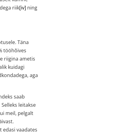
dega riik
[iv]
ning
otusele. Täna
% tööhõives
me riigina ametis
lik kuidagi
ldkondadega, aga
andeks saab
. Selleks leitakse
ui meil, pelgalt
äivast.
lt edasi vaadates