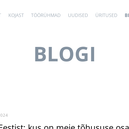
T
KOJAST
TÖÖRÜHMAD
UUDISED
ÜRITUSED
B
BLOGI
2024
Eestist: kus on meie tõhususe os