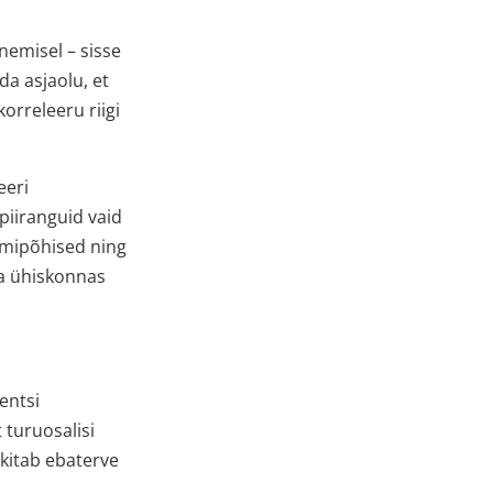
nemisel – sisse
da asjaolu, et
korreleeru riigi
eeri
piiranguid vaid
umipõhised ning
uga ühiskonnas
entsi
 turuosalisi
ekitab ebaterve