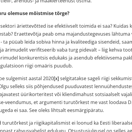
tfelli-, arendus- ja maaklerteenust ostma.
turu olemuse mõistmise tõrge?
igisektori äriettevõtted ise efektiivselt toimida ei saa? Kuidas
tab? Eraettevõtja peab oma majandustegevuses lähtuma 
- ta püüab leida sobiva hinna ja kvaliteediga sisendeid, saa
ja ärimudelit verifitseerib vaba turg pidevalt – liig kehva toot
ärimudel konkurentsis edukaks ja asendub efektiivsema pak
egulatsioon riigi omaäris puudub.
oe sulgemist aastal 2020
[x]
selgitatakse sageli riigi sekkumi
 Olgu selleks siis põhjendused puuduvatest lennuühendustes
javatest üürikorteritest või kliendimahust sotsiaalselt vaja
ise-veendumus, et argumenti turutõrkest me vast loodava D
ugeda ei saa. See oleks lihtsalt eesmärgipäratu.
urutõrkest ja riigikapitalismist ei loonud ka Eesti liberaals
ast rahvusvahelist edulugu. Otsustusjulgusel on selles aga