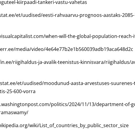
nguteel-kiirpaadi-tankeri-vastu-vahetas
stat.ee/et/uudised/eesti-rahvaarvu-prognoos-aastaks-2085-1
isualcapitalist.com/when-will-the-global-population-reach-i
.err.ee/media/video/4e64e77b2e1b560039adb19aca648d2c
in.ee/riigihaldus-ja-avalik-teenistus-kinnisvara/riigihaldus/a
.stat.ee/et/uudised/moodunud-aasta-arvestuses-suurenes-t
tis-25-600-vorra
.washingtonpost.com/politics/2024/11/13/department-of-
k-ramaswamy/
wikipedia.org/wiki/List_of_countries_by_public_sector_size