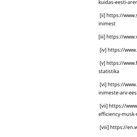
kuidas-eesti-are
[ii]
https://www.
inimest
[iii]
https://www.v
[iv]
https://www
[v]
https://www.f
statistika
[vi]
https://www
inimeste-arv-ees
[vii]
https://www
efficiency-mus
[viii]
https://en.