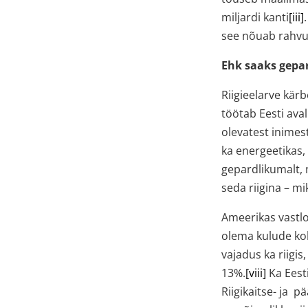
miljardi kanti
[iii]
see nõuab rahvu
Ehk saaks gepa
Riigieelarve kär
töötab Eesti ava
olevatest inimest
ka energeetikas,
gepardlikumalt,
seda riigina – mi
Ameerikas vastl
olema kulude kok
vajadus ka riigis
13%.
[viii]
Ka Eesti
Riigikaitse- ja p