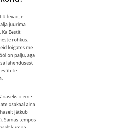
 ütlevad, et
välja juurima
. Ka Eestit
imeste rohkus.
kseid lõigates me
ööl on palju, aga
osa lahendusest
ttevõtete
a.
änaseks oleme
ate osakaal aina
haselt jätkub
]
). Samas tempos
haselt kümne