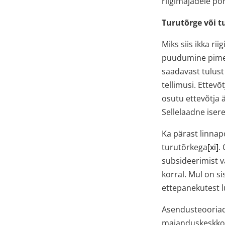
riigimajadele por
Turutõrge või 
Miks siis ikka ri
puudumine pimes
saadavast tulust 
tellimusi. Ettevõt
osutu ettevõtja 
Sellelaadne iser
Ka pärast linnap
turutõrkega
[xi]
.
subsideerimist va
korral. Mul on s
ettepanekutest l
Asendusteooriad t
majanduskeskkonn