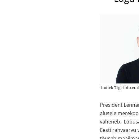
President Lennart
alusele merekoo
väheneb. Lõbusat
Eesti rahvaarvu 
tõuseb maailmas