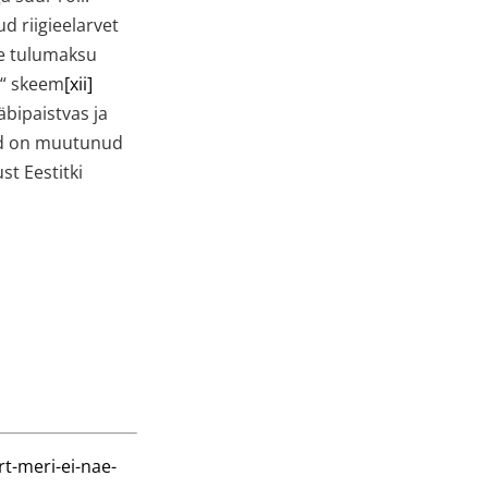
ud riigieelarvet
te tulumaksu
e“ skeem
[xii]
äbipaistvas ja
ond on muutunud
t Eestitki
rt-meri-ei-nae-