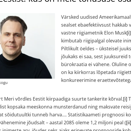
Värsked uudised Ameerikamaalt
sealset ebaefektiivsust hakkab 
vastne riigiametnik Elon Musk
[i]
kimbutab riigipalgal olevate in
Piltlikult öeldes – üksteisel juu
jõukaks ei saa, sest juuksureid t
bürokraatia ei vähene. Oluline 
on ka kiirkorras lõpetada riigie
konkureerimine eraettevõteteg
 Meri võrdles Eestit kiirpaadiga suurte tankerite kõrval.
[i]
T
list kopsaka meeskonna munsterdanud ning maksvate reisij
 sõidutuultki tunneb harva…. Statistikaameti prognoosi ko
vähenemine jõudsalt – aastal 2085 oleme 1,2 miljoni peal (
[ii
 inimeste arv, jõudes seks ajaks erinevate prognooside ko