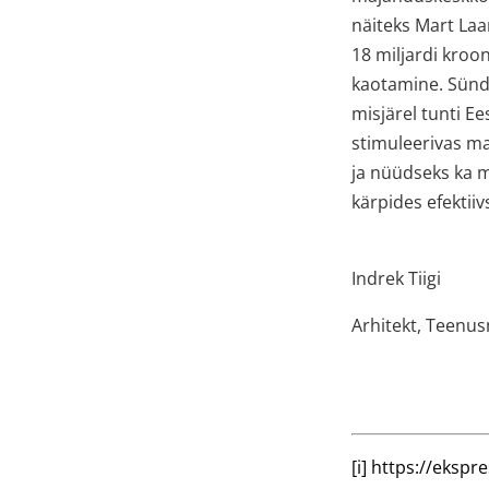
näiteks Mart Laar
18 miljardi kroo
kaotamine. Sünd
misjärel tunti Ee
stimuleerivas m
ja nüüdseks ka m
kärpides efektiiv
Indrek Tiigi
Arhitekt, Teenus
[i]
https://ekspre