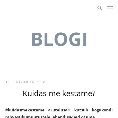
Teenusmajanduse Koda
BLOGI
11. OKTOOBER 2018
Kuidas me kestame?
#kuidasmekestame arutelusari kutsub kogukondi
rahvastikumuutustele lahendusideid otsima