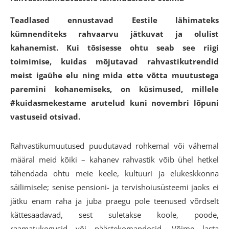
Teadlased ennustavad Eestile lähimateks
kümnenditeks rahvaarvu jätkuvat ja olulist
kahanemist. Kui tõsisesse ohtu seab see riigi
toimimise, kuidas mõjutavad rahvastikutrendid
meist igaühe elu ning mida ette võtta muutustega
paremini kohanemiseks, on küsimused, millele
#kuidasmekestame arutelud kuni novembri lõpuni
vastuseid otsivad.
Rahvastikumuutused puudutavad rohkemal või vähemal
määral meid kõiki – kahanev rahvastik võib ühel hetkel
tähendada ohtu meie keele, kultuuri ja elukeskkonna
säilimisele; senise pensioni- ja tervishoiusüsteemi jaoks ei
jätku enam raha ja juba praegu pole teenused võrdselt
kättesaadavad, sest suletakse koole, poode,
raamatukogusid või päästekomandosid. Võime lasta