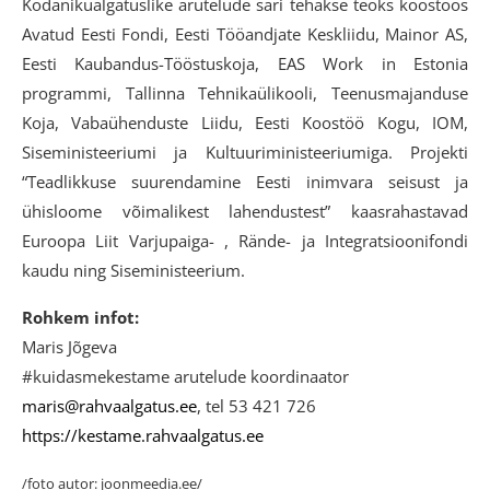
Kodanikualgatuslike arutelude sari tehakse teoks koostöös
Avatud Eesti Fondi, Eesti Tööandjate Keskliidu, Mainor AS,
Eesti Kaubandus-Tööstuskoja, EAS Work in Estonia
programmi, Tallinna Tehnikaülikooli, Teenusmajanduse
Koja, Vabaühenduste Liidu, Eesti Koostöö Kogu, IOM,
Siseministeeriumi ja Kultuuriministeeriumiga. Projekti
“Teadlikkuse suurendamine Eesti inimvara seisust ja
ühisloome võimalikest lahendustest” kaasrahastavad
Euroopa Liit Varjupaiga- , Rände- ja Integratsioonifondi
kaudu ning Siseministeerium.
Rohkem infot:
Maris Jõgeva
#kuidasmekestame arutelude koordinaator
maris@rahvaalgatus.ee
, tel 53 421 726
https://kestame.rahvaalgatus.ee
/foto autor: joonmeedia.ee/