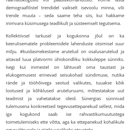
demograafilistel trendidel vaikselt isevoolu minna, või
trende muuta – seda saame teha siis, kui hakkame
inimvara küsimusega teadlikult ja süsteemselt tegutsema.
Kollektiivsel tarkusel ja kogukonna jõul on ka
keerulisematele probleemidele lahenduste otsimisel suur
mõju. #kuidasmekestame arutelud on osalusarutelud ja
aitavad luua platvormi ühiskondliku kokkuleppe sünniks.
Isegi kui inimestel on lähtuvalt oma taustast ja
elukogemusest erinevad seisukohad sündimuse, nutika
rände ja tööhõivega seotud valikutes, tuuakse kõik
lootused ja kõhklused aruteluruumi, mõtestatakse uut
teadmist ja vahetatakse ideid. Sünergias sünnivad
tulemusena konkreetsed tegevusettepanekud sellest, mida
iga kogukond saab ise rahvastikumuutustega
toimetulemiseks ette võtta, aga ka ettepanekud kohalikule
omavalitsusele ja riigile vajalikeks otsusteks.