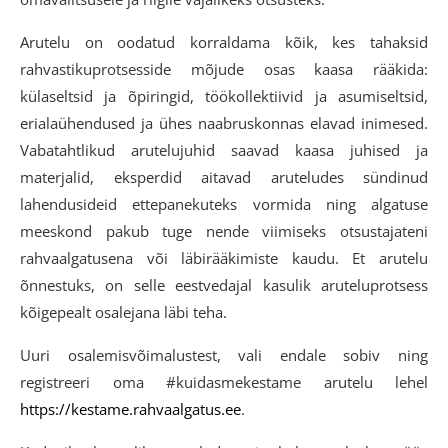
Arutelu on oodatud korraldama kõik, kes tahaksid
rahvastikuprotsesside mõjude osas kaasa rääkida:
külaseltsid ja õpiringid, töökollektiivid ja asumiseltsid,
erialaühendused ja ühes naabruskonnas elavad inimesed.
Vabatahtlikud arutelujuhid saavad kaasa juhised ja
materjalid, eksperdid aitavad aruteludes sündinud
lahendusideid ettepanekuteks vormida ning algatuse
meeskond pakub tuge nende viimiseks otsustajateni
rahvaalgatusena või läbirääkimiste kaudu. Et arutelu
õnnestuks, on selle eestvedajal kasulik aruteluprotsess
kõigepealt osalejana läbi teha.
Uuri osalemisvõimalustest, vali endale sobiv ning
registreeri oma #kuidasmekestame arutelu lehel
https://kestame.rahvaalgatus.ee
.