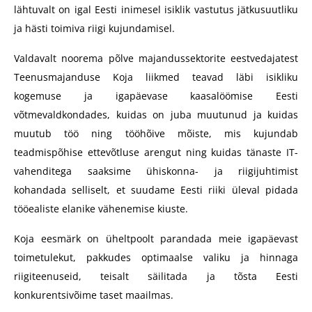
lähtuvalt on igal Eesti inimesel isiklik vastutus jätkusuutliku
ja hästi toimiva riigi kujundamisel.
Valdavalt noorema põlve majandussektorite eestvedajatest
Teenusmajanduse Koja liikmed teavad läbi isikliku
kogemuse ja igapäevase kaasalöömise Eesti
võtmevaldkondades, kuidas on juba muutunud ja kuidas
muutub töö ning tööhõive mõiste, mis kujundab
teadmispõhise ettevõtluse arengut ning kuidas tänaste IT-
vahenditega saaksime ühiskonna- ja riigijuhtimist
kohandada selliselt, et suudame Eesti riiki üleval pidada
tööealiste elanike vähenemise kiuste.
Koja eesmärk on üheltpoolt parandada meie igapäevast
toimetulekut, pakkudes optimaalse valiku ja hinnaga
riigiteenuseid, teisalt säilitada ja tõsta Eesti
konkurentsivõime taset maailmas.