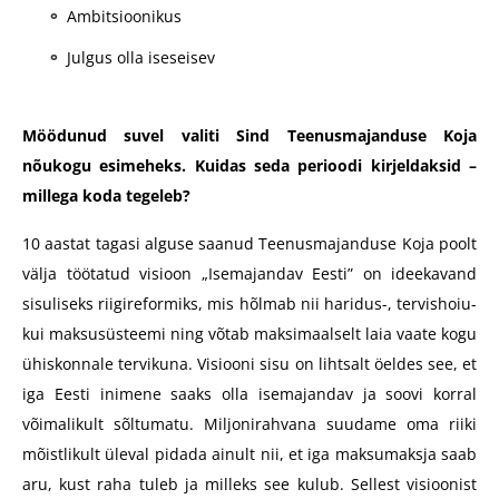
Ambitsioonikus
Julgus olla iseseisev
Möödunud suvel valiti Sind Teenusmajanduse Koja
nõukogu esimeheks. Kuidas seda perioodi kirjeldaksid –
millega koda tegeleb?
10 aastat tagasi alguse saanud Teenusmajanduse Koja poolt
välja töötatud visioon „Isemajandav Eesti” on ideekavand
sisuliseks riigireformiks, mis hõlmab nii haridus-, tervishoiu-
kui maksusüsteemi ning võtab maksimaalselt laia vaate kogu
ühiskonnale tervikuna. Visiooni sisu on lihtsalt öeldes see, et
iga Eesti inimene saaks olla isemajandav ja soovi korral
võimalikult sõltumatu. Miljonirahvana suudame oma riiki
mõistlikult üleval pidada ainult nii, et iga maksumaksja saab
aru, kust raha tuleb ja milleks see kulub. Sellest visioonist