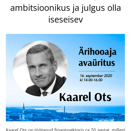
ambitsioonikus ja julgus olla
iseseisev
Kaarel Ots on töötanud finantssektoris ca 20 aastat, millest