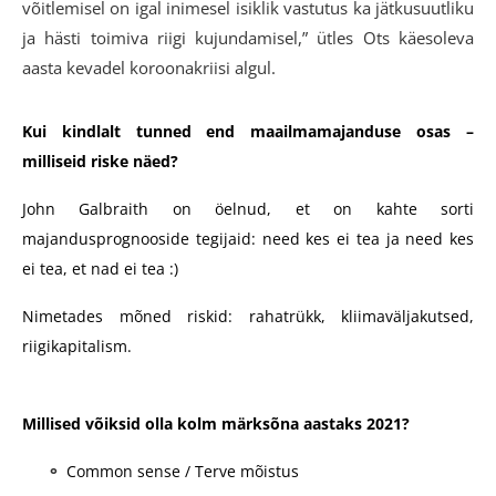
võitlemisel on igal inimesel isiklik vastutus ka jätkusuutliku
ja hästi toimiva riigi kujundamisel,” ütles Ots käesoleva
aasta kevadel koroonakriisi algul.
Kui kindlalt tunned end maailmamajanduse osas –
milliseid riske näed?
John Galbraith on öelnud, et on kahte sorti
majandusprognooside tegijaid: need kes ei tea ja need kes
ei tea, et nad ei tea :)
Nimetades mõned riskid: rahatrükk, kliimaväljakutsed,
riigikapitalism.
Millised võiksid olla kolm märksõna aastaks 2021?
Common sense / Terve mõistus