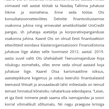
viimased neli aastat töötab ta Nasdaq Tallinna juhatuse
liikme ja esimehena. Enne seda töötas Ots
konsultatsiooniettevõttes Deloitte finantsnõustamise
osakonna juhina ning erinevatel ametikohtadel UniCredit
pangas, sh juhataja asetäitja ja korporatiivpanganduse
osakonna juhina. Kaarel Ots on olnud Eesti finantssektori
ettevõtteid esindava klasterorganisatsiooni FinanceEstonia
juhatuse liige alates selle loomisest 2012. aastal. 2019.
aasta suvel valiti Ots ühehäälselt Teenusmajanduse Koja
nõukogu esimeheks, olles enne seda olnud aastaid koja
juhatuse liige. Kaarel Otsa karismaatiline isiksus,
aastatepikkune kogemus ja oskus keerulisi finantsalaseid
teemasid lihtsalt ja arusaadavalt lahti mõtestada on teinud
temast hinnatud kõneisiku rahatarkuse edendajana. “Leian,
et iga Eesti inimene peab saama olla isemajandav ja soovi
korral võimalikult sõltumatu. Nii nagu praeguse kriisiga