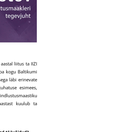
tal liitus ta IIZI
uba kogu Baltikumi
ega läbi erinevate
 juhatuse esimees,
kindlustusmaastiku
aastast kuulub ta