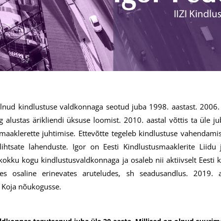
nud kindlustuse valdkonnaga seotud juba 1998. aastast. 2006. aas
alustas ärikliendi üksuse loomist. 2010. aastal võttis ta üle j
smaaklerette juhtimise. Ettevõtte tegeleb kindlustuse vahendamis
 lihtsate lahenduste. Igor on Eesti Kindlustusmaaklerite Liidu
kokku kogu kindlustusvaldkonnaga ja osaleb nii aktiivselt Eesti 
les osaline erinevates aruteludes, sh seadusandlus. 2019. 
Koja nõukogusse.