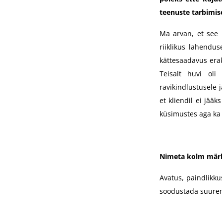
teenuste tarbimis
Ma arvan, et see 
riiklikus lahendu
kättesaadavus erak
Teisalt huvi oli
ravikindlustusele 
et kliendil ei jää
küsimustes aga ka
Nimeta kolm märks
Avatus, paindlikku
soodustada suurem