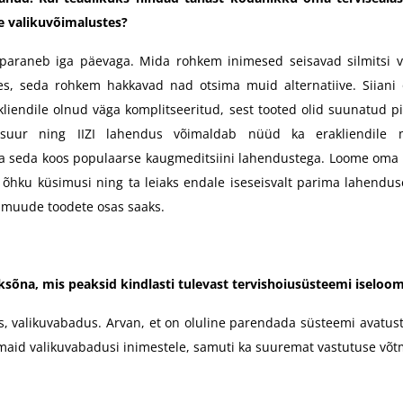
e valikuvõimalustes?
paraneb iga päevaga. Mida rohkem inimesed seisavad silmitsi v
ses, seda rohkem hakkavad nad otsima muid alternatiive. Siiani 
liendile olnud väga komplitseeritud, sest tooted olid suunatud pi
 suur ning IIZI lahendus võimaldab nüüd ka erakliendile 
ja seda koos populaarse kaugmeditsiini lahendustega. Loome oma l
ks õhku küsimusi ning ta leiaks endale iseseisvalt parima lahenduse
 muude toodete osas saaks.
õna, mis peaksid kindlasti tulevast tervishoiusüsteemi iselo
s, valikuvabadus. Arvan, et on oluline parendada süsteemi avatust
aid valikuvabadusi inimestele, samuti ka suuremat vastutuse võtm