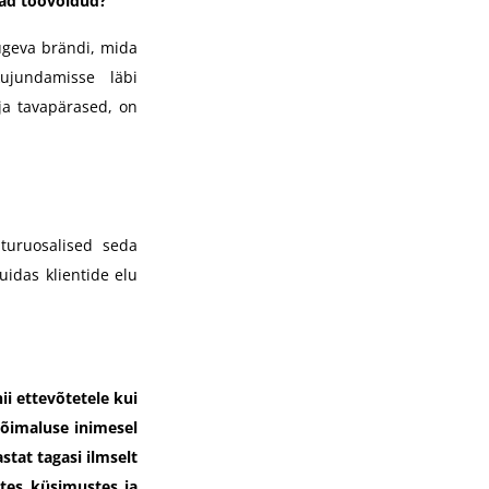
mad töövõidud?
tugeva brändi, mida
kujundamisse läbi
ja tavapärased, on
turuosalised seda
idas klientide elu
ii ettevõtetele kui
võimaluse inimesel
stat tagasi ilmselt
tes küsimustes ja