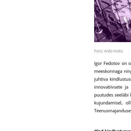
Foto: Ardo Holts
Igor Fedotov on ol
meeskonnaga ning 
juhtiva kindlustu
innovatiivsete ja
puutudes seeläbi 
kujundamisel, ol
Teenusmajanduse 