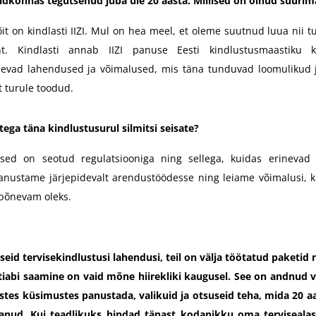
ldkonnas tegutsenud juba üle 20 aasta. Millised on olnud suuri
t on kindlasti IIZI. Mul on hea meel, et oleme suutnud luua nii 
t. Kindlasti annab IIZI panuse Eesti kindlustusmaastiku 
inevad lahendused ja võimalused, mis täna tunduvad loomulikud 
t turule toodud.
etega täna kindlustusurul silmitsi seisate?
tsed on seotud regulatsiooniga ning sellega, kuidas erinevad 
anustame järjepidevalt arendustöödesse ning leiame võimalusi, ku
 põnevam oleks.
seid tervisekindlustusi lahendusi, teil on välja töötatud paketid n
rstiabi saamine on vaid mõne hiirekliki kaugusel. See on andnud 
stes küsimustes panustada, valikuid ja otsuseid teha, mida 20 aa
tanud. Kui teadlikuks hindad tänast kodanikku oma tervisealas