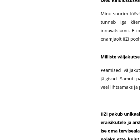
Oled kindlustusva
Minu suurim töövõi
tunneb iga klien
innovatsiooni. Er
enamjaolt IIZI pool
Milliste väljakuts
Peamised väljaku
jälgivad. Samuti p
veel lihtsamaks ja
IIZI pakub unikaal
eraisikutele ja a
ise oma terviseala
poleks ette kuju