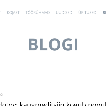
T
KOJAST
TÖÖRÜHMAD
UUDISED
ÜRITUSED
B
BLOGI
021
dotov: kaugmeditsiin kogub popu