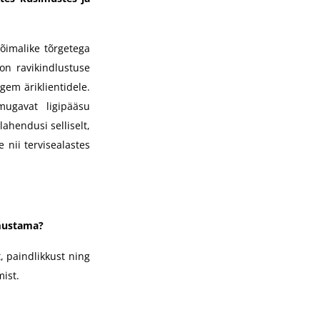
õimalike tõrgetega
on ravikindlustuse
gem äriklientidele.
mugavat ligipääsu
ahendusi selliselt,
 nii tervisealastes
omustama?
, paindlikkust ning
ist.